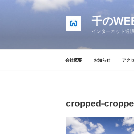
コ
ン
テ
千のWE
ン
インターネット通
ツ
へ
ス
キ
会社概要
お知らせ
アク
ッ
プ
cropped-croppe