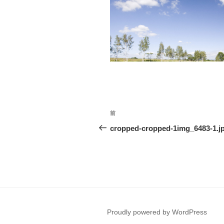
投
前
前
稿
の
cropped-cropped-1img_6483-1.j
投
ナ
稿
ビ
ゲ
ー
Proudly powered by WordPress
シ