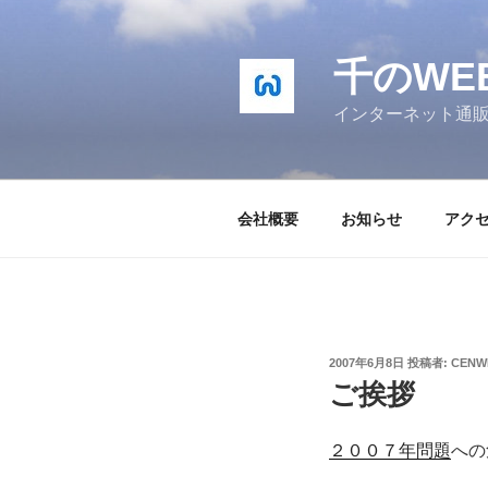
コ
ン
テ
千のWE
ン
インターネット通
ツ
へ
ス
キ
会社概要
お知らせ
アク
ッ
プ
投
2007年6月8日
投稿者:
CENW
稿
ご挨拶
日:
２００７年問題
への