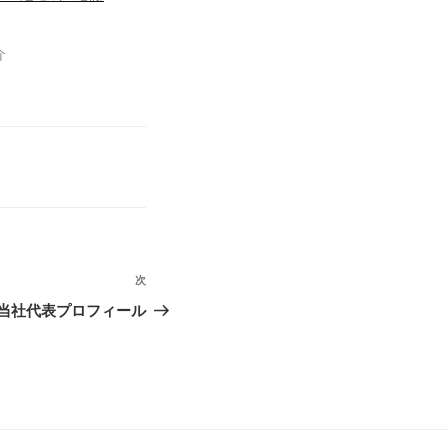
日
介
次
次
の
当社代表プロフィール
投
稿