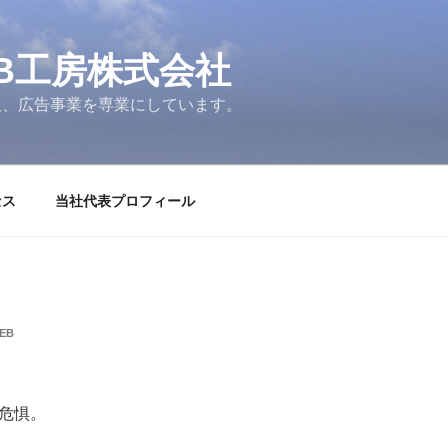
B工房株式会社
販、広告事業を専業にしています。
セス
当社代表プロフィール
EB
危惧。