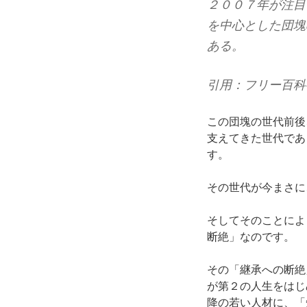
２００７年が注目
を中心とした団塊
ある。
引用：フリー百科事
この団塊の世代前後
支えてきた世代であ
す。
その世代が今まさに
そしてそのことによ
断絶」なのです。
その「継承への断絶
が第２の人生をはじ
降の若い人材に、「