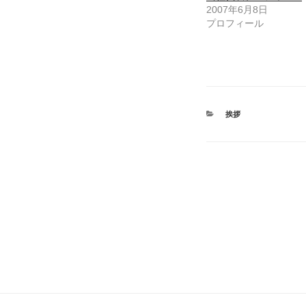
2007年6月8日
プロフィール
カ
挨拶
テ
ゴ
リ
ー
投
稿
ナ
ビ
ゲ