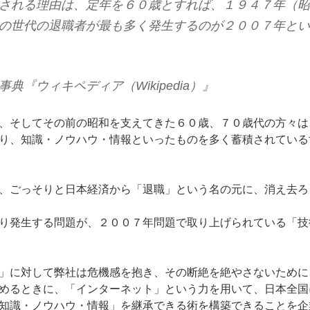
される理由は、定年を６０歳とすれば、１９４７年（昭
の世代の退職者が最も多く発生するのが２００７年とい
典『ウィキペディア（Wikipedia）』
、そしてその前の昭和を支えてきた６０歳、７０歳代の方々は
り、知識・ノウハウ・情報といったものを多く蓄積されている
、ごっそりと日本経済から「退職」という名の元に、消え去ろ
り発生する問題が、２００７年問題で取り上げられている「技
」に対して弊社は危機感を抱き、その断絶を絶やさないために
めるときに、「インターネット」という力を用いて、日本全国
知識・ノウハウ・情報」を継承できる術を構築できることを企